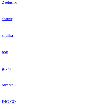
Zaglushki
sharnir
shpilka
bolt
gayka
otverka
ING-CO