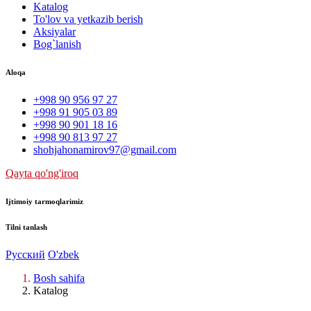
Katalog
To'lov va yetkazib berish
Aksiyalar
Bog`lanish
Aloqa
+998 90 956 97 27
+998 91 905 03 89
+998 90 901 18 16
+998 90 813 97 27
shohjahonamirov97@gmail.com
Qayta qo'ng'iroq
Ijtimoiy tarmoqlarimiz
Tilni tanlash
Русский
O'zbek
Bosh sahifa
Katalog