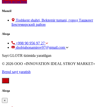
Qayta qo'ng'iroq
Manzil
Toshkent shahri, Bektemir tumani, город Ташкент
Бектемирский район
Aloqa
+998 90 956 97 27
shohjahonamirov97@gmail.com
Sayt GLOTR tizimida yaratilgan
© 2026 OOO «INNOVATION IDEAL STROY MARKET»
Bepul sayt yaratish
Aloqa
×