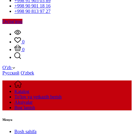
+998 91 905 03 89
+998 90 901 18 16
+998 90 813 97 27
Qo'ng'iroq
0
0
O'zb
Русский
O'zbek
Katalog
To'lov va yetkazib berish
Aksiyalar
Bog`lanish
Menyu
Bosh sahifa