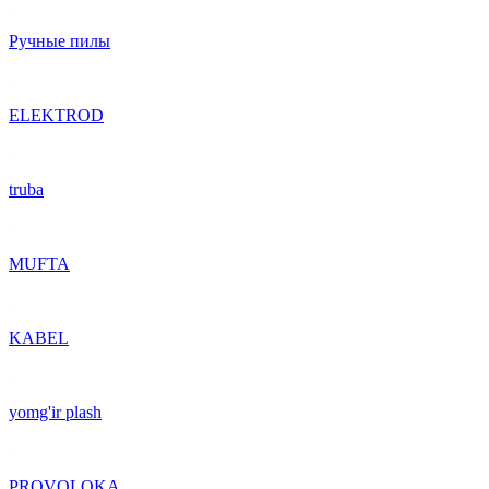
Ручные пилы
ELEKTROD
truba
MUFTA
KABEL
yomg'ir plash
PROVOLOKA