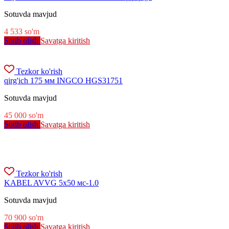
Sotuvda mavjud
4 533
so'm
Sotib olish
Savatga kiritish
Tezkor ko'rish
qirg'ich 175 мм INGCO HGS31751
Sotuvda mavjud
45 000
so'm
Sotib olish
Savatga kiritish
Tezkor ko'rish
KABEL AVVG 5х50 мс-1.0
Sotuvda mavjud
70 900
so'm
Sotib olish
Savatga kiritish