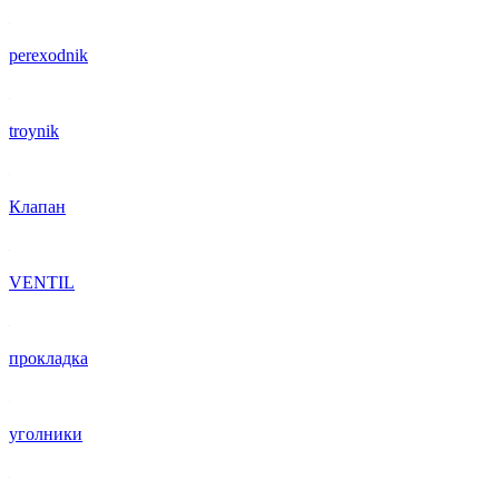
perexodnik
troynik
Клапан
VENTIL
прокладка
уголники