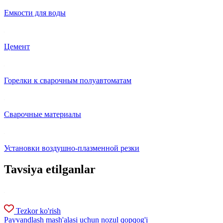
Емкости для воды
Цемент
Горелки к сварочным полуавтоматам
Сварочные материалы
Установки воздушно-плазменной резки
Tavsiya etilganlar
Tezkor ko'rish
Payvandlash mash'alasi uchun nozul qopqog'i