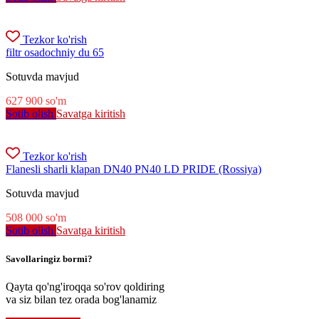
Tezkor ko'rish
filtr osadochniy du 65
Sotuvda mavjud
627 900
so'm
Sotib olish
Savatga kiritish
Tezkor ko'rish
Flanesli sharli klapan DN40 PN40 LD PRIDE (Rossiya)
Sotuvda mavjud
508 000
so'm
Sotib olish
Savatga kiritish
Savollaringiz bormi?
Qayta qo'ng'iroqqa so'rov qoldiring
va siz bilan tez orada bog'lanamiz