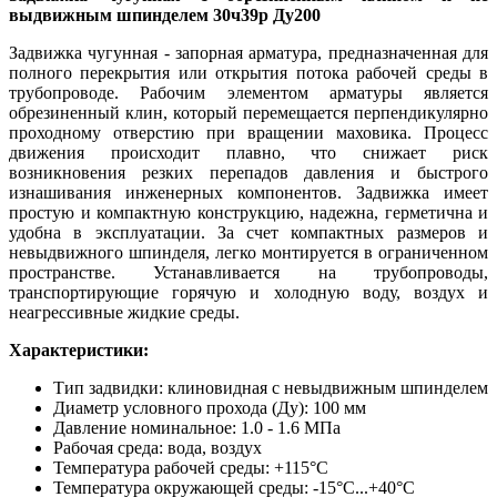
выдвижным шпинделем 30ч39р Ду200
Задвижка чугунная - запорная арматура, предназначенная для
полного перекрытия или открытия потока рабочей среды в
трубопроводе. Рабочим элементом арматуры является
обрезиненный клин, который перемещается перпендикулярно
проходному отверстию при вращении маховика. Процесс
движения происходит плавно, что снижает риск
возникновения резких перепадов давления и быстрого
изнашивания инженерных компонентов. Задвижка имеет
простую и компактную конструкцию, надежна, герметична и
удобна в эксплуатации. За счет компактных размеров и
невыдвижного шпинделя, легко монтируется в ограниченном
пространстве. Устанавливается на трубопроводы,
транспортирующие горячую и холодную воду, воздух и
неагрессивные жидкие среды.
Характеристики:
Тип задвидки: клиновидная с невыдвижным шпинделем
Диаметр условного прохода (Ду): 100 мм
Давление номинальное: 1.0 - 1.6 МПа
Рабочая среда: вода, воздух
Температура рабочей среды: +115°С
Температура окружающей среды: -15°С...+40°С