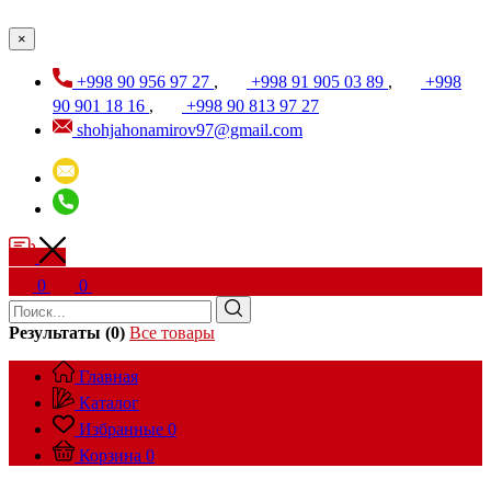
×
+998 90 956 97 27
,
+998 91 905 03 89
,
+998
90 901 18 16
,
+998 90 813 97 27
shohjahonamirov97@gmail.com
0
0
Результаты (0)
Все товары
Главная
Каталог
Избранные
0
Корзина
0