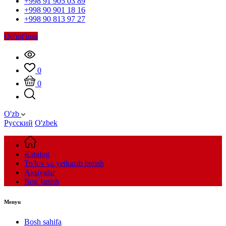
+998 91 905 03 89
+998 90 901 18 16
+998 90 813 97 27
Qo'ng'iroq
0
0
O'zb
Русский
O'zbek
Katalog
To'lov va yetkazib berish
Aksiyalar
Bog`lanish
Menyu
Bosh sahifa