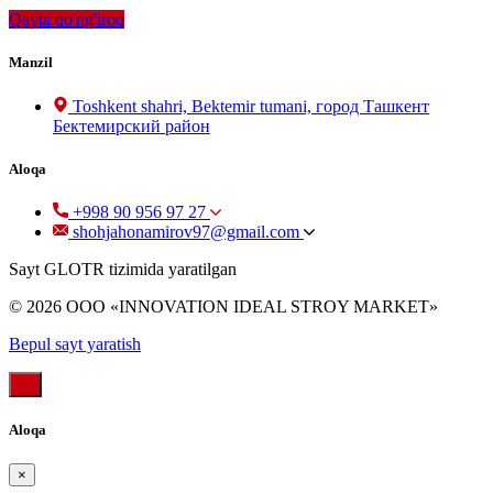
Qayta qo'ng'iroq
Manzil
Toshkent shahri, Bektemir tumani, город Ташкент
Бектемирский район
Aloqa
+998 90 956 97 27
shohjahonamirov97@gmail.com
Sayt GLOTR tizimida yaratilgan
© 2026 OOO «INNOVATION IDEAL STROY MARKET»
Bepul sayt yaratish
Aloqa
×