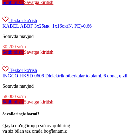
Sotib olish
Savatga kiritish
Tezkor ko'rish
KABEL АВВГ 3х25мк+1х16ок(N, PE)-0,66
Sotuvda mavjud
30 200
so'm
Sotib olish
Savatga kiritish
Tezkor ko'rish
INGCO HKSD 0608 Dielektrik otberkalar to'plami, 6 dona, qizil
Sotuvda mavjud
58 000
so'm
Sotib olish
Savatga kiritish
Savollaringiz bormi?
Qayta qo'ng'iroqqa so'rov qoldiring
va siz bilan tez orada bog'lanamiz