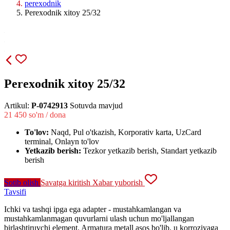
perexodnik
Perexodnik xitoy 25/32
Perexodnik xitoy 25/32
Artikul:
P-0742913
Sotuvda mavjud
21 450
so'm / dona
To'lov:
Naqd, Pul o'tkazish, Korporativ karta, UzCard
terminal, Onlayn to'lov
Yetkazib berish:
Tezkor yetkazib berish, Standart yetkazib
berish
Sotib olish
Savatga kiritish
Xabar yuborish
Tavsifi
Ichki va tashqi ipga ega adapter - mustahkamlangan va
mustahkamlanmagan quvurlarni ulash uchun mo'ljallangan
birlashtiruvchi element. Armatura metall asos bo'lib, u korroziyaga