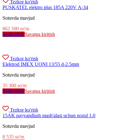
Tezkor ko'rish
PUSKATEL elektro plus 185A 220V А-34
Sotuvda mavjud
862 500
so'm
Sotib olish
Savatga kiritish
Tezkor ko'rish
Elektrod IMEX UONI 13/55 d-2.5mm
Sotuvda mavjud
35 300
so'm
Sotib olish
Savatga kiritish
Tezkor ko'rish
15AK payvandlash mash'alasi uchun nozul 1.0
Sotuvda mavjud
8 535
so'm