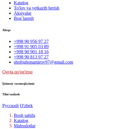
Katalog
To'lov va yetkazib berish
Aksiyalar
Bog`lanish
Aloqa
+998 90 956 97 27
+998 91 905 03 89
+998 90 901 18 16
+998 90 813 97 27
shohjahonamirov97@gmail.com
Qayta qo'ng'iroq
Ijtimoiy tarmoqlarimiz
Tilni tanlash
Русский
O'zbek
Bosh sahifa
Katalog
Mahsulotlar