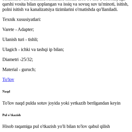
qarshi vosita bilan qoplangan va issiq va sovuq suv ta'minoti, isitish,
polni isitish va kanalizatsiya tizimlarini o'rnatishda qo'llaniladi.
Texnik xususiyatlari:
Varete - Adapter;
Ulanish turi - tishli;
Ulagich - ichki va tashqi ip bilan;
Diametri -25/32;
Material - guruch;
To'lov
Naqd
To'lov naqd pulda sotuv joyida yoki yetkazib berilgandan keyin
Pul o'tkazish
Hisob raqamiga pul o'tkazish yo'li bilan to'lov qabul qilish